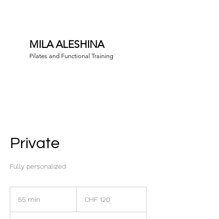
MILA ALESHINA
Pilates and Functional Training
Private
Fully personalized
120
Swiss
55 min
5
CHF 120
francs
5
m